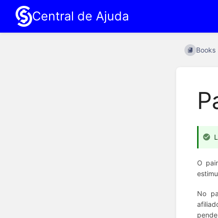
Central de Ajuda
Books
P
L
O pain
estimu
No pa
afilia
penden