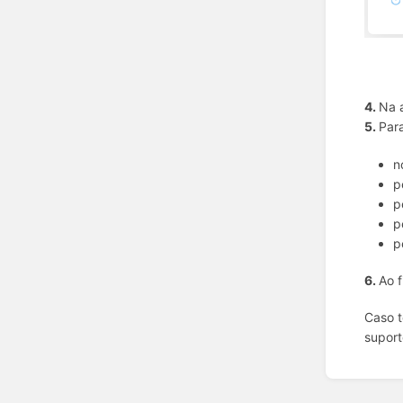
4.
Na a
5.
Par
n
p
p
p
p
6.
Ao f
Caso t
supor
Enter
section