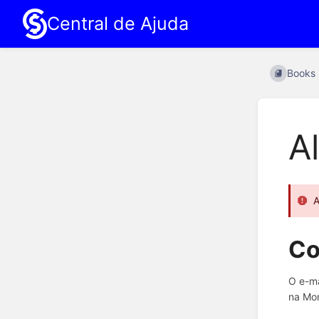
Central de Ajuda
Books
A
A
Co
O e-ma
na Mon