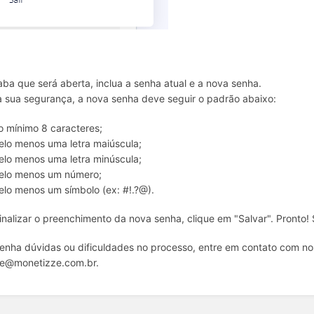
ba que será aberta, inclua a senha atual e a nova senha.
a sua segurança, a nova senha deve seguir o padrão abaixo:
o mínimo 8 caracteres;
elo menos uma letra maiúscula;
elo menos uma letra minúscula;
elo menos um número;
elo menos um símbolo (ex: #!.?@).
inalizar o preenchimento da nova senha, clique em "Salvar". Pronto! 
enha dúvidas ou dificuldades no processo, entre em contato com no
te@monetizze.com.br.