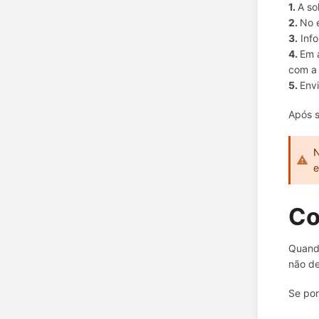
1.
A so
2.
No 
3.
Info
4.
Em 
com a 
5.
Env
Após s
N
e
Co
Quando
não de
Se por