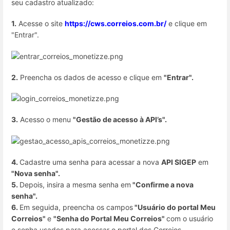
seu cadastro atualizado:
1.
Acesse o site
https://cws.correios.com.br/
e clique em
"Entrar".
2.
Preencha os dados de acesso e clique em
"Entrar".
3.
Acesso o menu
"Gestão de acesso à API’s".
4.
Cadastre uma senha para acessar a nova
API SIGEP
em
"Nova senha".
5.
Depois, insira a mesma senha em
"Confirme a nova
senha".
6.
Em seguida, preencha os campos
"Usuário do portal Meu
Correios"
e
"Senha do Portal Meu Correios"
com o usuário
e senha usados para acessar o portal dos Correios.