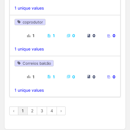
1 unique values
coprodutor
1
1
0
0
0
1 unique values
Correios balcão
1
1
0
0
0
1 unique values
‹
1
2
3
4
›