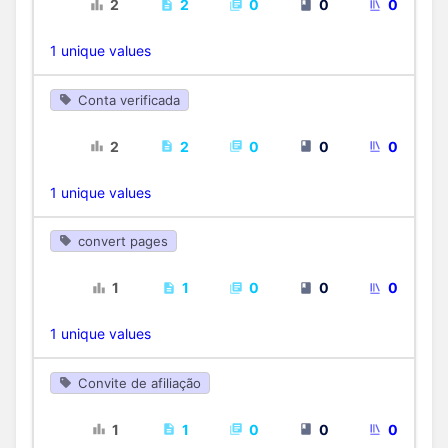
2
2
0
0
0
1 unique values
Conta verificada
2
2
0
0
0
1 unique values
convert pages
1
1
0
0
0
1 unique values
Convite de afiliação
1
1
0
0
0