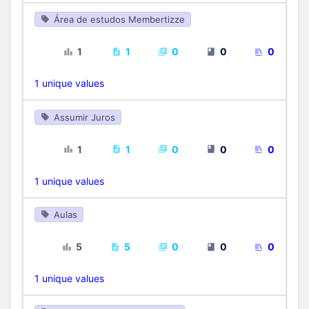
Área de estudos Membertizze
1
1
0
0
0
1 unique values
Assumir Juros
1
1
0
0
0
1 unique values
Aulas
5
5
0
0
0
1 unique values