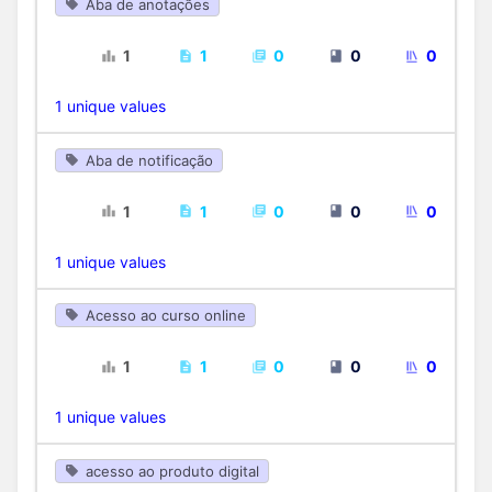
Aba de anotações
1
1
0
0
0
1 unique values
Aba de notificação
1
1
0
0
0
1 unique values
Acesso ao curso online
1
1
0
0
0
1 unique values
acesso ao produto digital